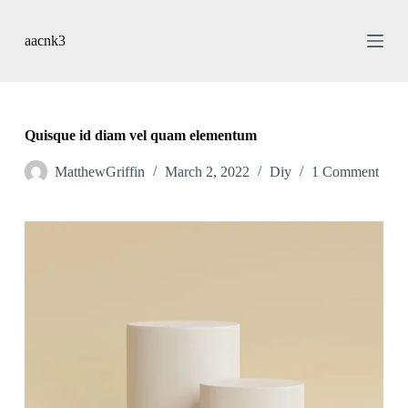
S
k
aacnk3
i
p
t
o
c
o
Quisque id diam vel quam elementum
n
t
MatthewGriffin
March 2, 2022
Diy
1 Comment
e
n
t