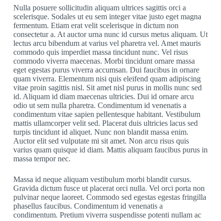
Nulla posuere sollicitudin aliquam ultrices sagittis orci a
scelerisque. Sodales ut eu sem integer vitae justo eget magna
fermentum. Etiam erat velit scelerisque in dictum non
consectetur a. At auctor urna nunc id cursus metus aliquam. Ut
lectus arcu bibendum at varius vel pharetra vel. Amet mauris
commodo quis imperdiet massa tincidunt nunc. Vel risus
commodo viverra maecenas. Morbi tincidunt ornare massa
eget egestas purus viverra accumsan. Dui faucibus in ornare
quam viverra. Elementum nisi quis eleifend quam adipiscing
vitae proin sagittis nisl. Sit amet nisl purus in mollis nunc sed
id. Aliquam id diam maecenas ultricies. Dui id ornare arcu
odio ut sem nulla pharetra. Condimentum id venenatis a
condimentum vitae sapien pellentesque habitant. Vestibulum
mattis ullamcorper velit sed. Placerat duis ultricies lacus sed
turpis tincidunt id aliquet. Nunc non blandit massa enim.
Auctor elit sed vulputate mi sit amet. Non arcu risus quis
varius quam quisque id diam. Mattis aliquam faucibus purus in
massa tempor nec.
Massa id neque aliquam vestibulum morbi blandit cursus.
Gravida dictum fusce ut placerat orci nulla. Vel orci porta non
pulvinar neque laoreet. Commodo sed egestas egestas fringilla
phasellus faucibus. Condimentum id venenatis a
condimentum. Pretium viverra suspendisse potenti nullam ac