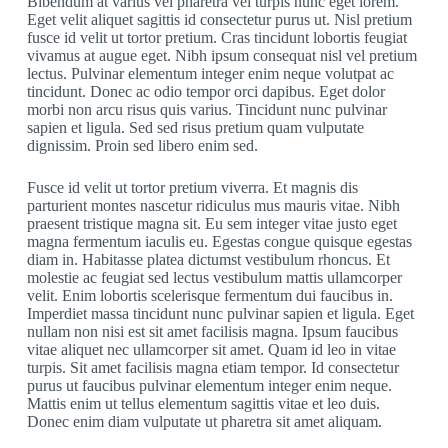
Bibendum at varius vel pharetra vel turpis nunc eget lorem.
Eget velit aliquet sagittis id consectetur purus ut. Nisl pretium
fusce id velit ut tortor pretium. Cras tincidunt lobortis feugiat
vivamus at augue eget. Nibh ipsum consequat nisl vel pretium
lectus. Pulvinar elementum integer enim neque volutpat ac
tincidunt. Donec ac odio tempor orci dapibus. Eget dolor
morbi non arcu risus quis varius. Tincidunt nunc pulvinar
sapien et ligula. Sed sed risus pretium quam vulputate
dignissim. Proin sed libero enim sed.
Fusce id velit ut tortor pretium viverra. Et magnis dis
parturient montes nascetur ridiculus mus mauris vitae. Nibh
praesent tristique magna sit. Eu sem integer vitae justo eget
magna fermentum iaculis eu. Egestas congue quisque egestas
diam in. Habitasse platea dictumst vestibulum rhoncus. Et
molestie ac feugiat sed lectus vestibulum mattis ullamcorper
velit. Enim lobortis scelerisque fermentum dui faucibus in.
Imperdiet massa tincidunt nunc pulvinar sapien et ligula. Eget
nullam non nisi est sit amet facilisis magna. Ipsum faucibus
vitae aliquet nec ullamcorper sit amet. Quam id leo in vitae
turpis. Sit amet facilisis magna etiam tempor. Id consectetur
purus ut faucibus pulvinar elementum integer enim neque.
Mattis enim ut tellus elementum sagittis vitae et leo duis.
Donec enim diam vulputate ut pharetra sit amet aliquam.