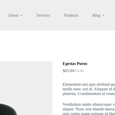
About
Services
Products
Blog
Egestas Purus
$
65.00
$
75.00
Original
Current
price
price
was:
is:
Elementum nisi quis eleifend quam
$75.00.
$65.00.
mollis nunc sed id. Aliquam id d
pharetra. Condimentum id venena
Vestibulum mattis ullamcorper veli
aliquet. Nunc non blandit massa 
quis varius quam quisque id dia