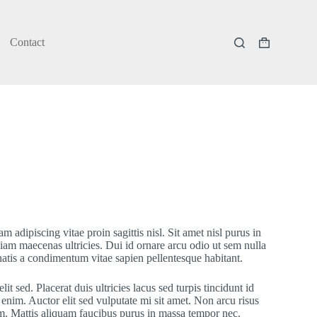
Contact
Shopping
cart
 adipiscing vitae proin sagittis nisl. Sit amet nisl purus in
iam maecenas ultricies. Dui id ornare arcu odio ut sem nulla
tis a condimentum vitae sapien pellentesque habitant.
t sed. Placerat duis ultricies lacus sed turpis tincidunt id
enim. Auctor elit sed vulputate mi sit amet. Non arcu risus
m. Mattis aliquam faucibus purus in massa tempor nec.