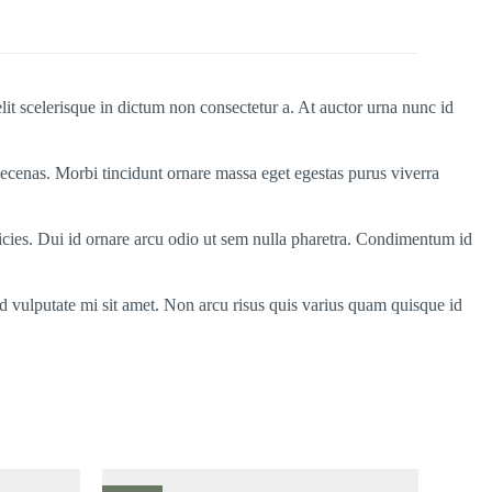
elit scelerisque in dictum non consectetur a. At auctor urna nunc id
cenas. Morbi tincidunt ornare massa eget egestas purus viverra
ricies. Dui id ornare arcu odio ut sem nulla pharetra. Condimentum id
sed vulputate mi sit amet. Non arcu risus quis varius quam quisque id