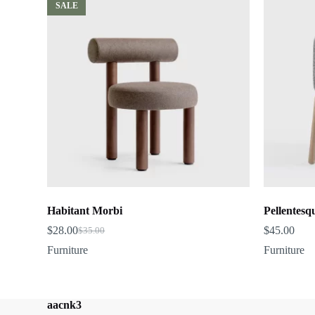
SALE
Habitant Morbi
Pellentesqu
$
28.00
$
45.00
$
35.00
Original
Current
price
price
Furniture
Furniture
was:
is:
$35.00.
$28.00.
aacnk3