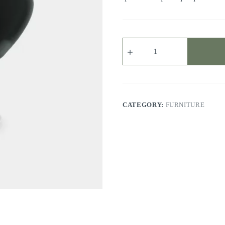
Egestas
Purus
quantity
CATEGORY:
FURNITURE