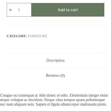
Pellentesque
Oliteget
Add to cart
quantity
CATEGORY:
FURNITURE
Description
Reviews (0)
Congue eu consequat ac felis donec et odio. Elementum integer enim
neque volutpat ac tincidunt. Neque vitae tempus quam pellentesque
nec nam aliquam sem. Sapien et ligula ullamcorper malesuada proin.