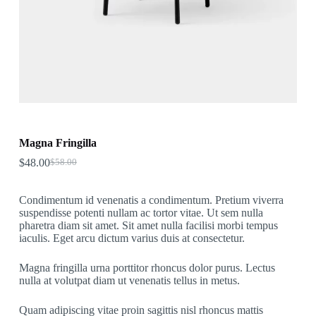
Magna Fringilla
$
48.00
$
58.00
Original
Current
price
price
was:
is:
Condimentum id venenatis a condimentum. Pretium viverra
$58.00.
$48.00.
suspendisse potenti nullam ac tortor vitae. Ut sem nulla
pharetra diam sit amet. Sit amet nulla facilisi morbi tempus
iaculis. Eget arcu dictum varius duis at consectetur.
Magna fringilla urna porttitor rhoncus dolor purus. Lectus
nulla at volutpat diam ut venenatis tellus in metus.
Quam adipiscing vitae proin sagittis nisl rhoncus mattis