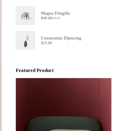
Magna Fringilla
$
48.00
$
58.00
Original
Current
price
price
was:
is:
$58.00.
$48.00.
Consectetur Dipiscing
$
25.00
Featured Product