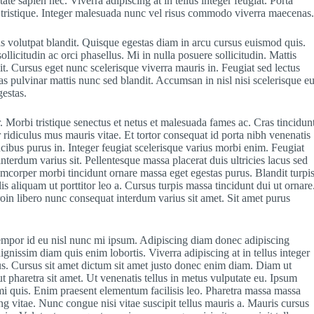
te sapien nec. Viverra adipiscing at in tellus integer feugiat. Porta
s tristique. Integer malesuada nunc vel risus commodo viverra maecenas
s volutpat blandit. Quisque egestas diam in arcu cursus euismod quis.
llicitudin ac orci phasellus. Mi in nulla posuere sollicitudin. Mattis
it. Cursus eget nunc scelerisque viverra mauris in. Feugiat sed lectus
as pulvinar mattis nunc sed blandit. Accumsan in nisl nisi scelerisque e
estas.
. Morbi tristique senectus et netus et malesuada fames ac. Cras tincidun
 ridiculus mus mauris vitae. Et tortor consequat id porta nibh venenatis
aucibus purus in. Integer feugiat scelerisque varius morbi enim. Feugiat
interdum varius sit. Pellentesque massa placerat duis ultricies lacus sed
lamcorper morbi tincidunt ornare massa eget egestas purus. Blandit turpi
is aliquam ut porttitor leo a. Cursus turpis massa tincidunt dui ut ornare
oin libero nunc consequat interdum varius sit amet. Sit amet purus
 tempor id eu nisl nunc mi ipsum. Adipiscing diam donec adipiscing
dignissim diam quis enim lobortis. Viverra adipiscing at in tellus integer
tus. Cursus sit amet dictum sit amet justo donec enim diam. Diam ut
t pharetra sit amet. Ut venenatis tellus in metus vulputate eu. Ipsum
 mi quis. Enim praesent elementum facilisis leo. Pharetra massa massa
ng vitae. Nunc congue nisi vitae suscipit tellus mauris a. Mauris cursus