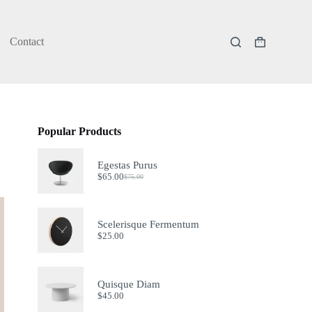
Contact
Shopping
cart
Popular Products
Egestas Purus
$
65.00
$
75.00
Original
Current
price
price
was:
is:
$75.00.
$65.00.
Scelerisque Fermentum
$
25.00
Quisque Diam
$
45.00