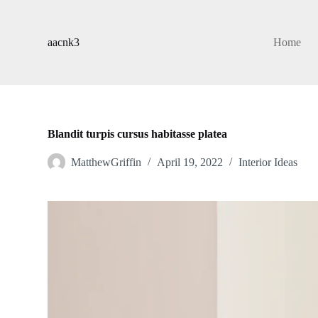
S
k
i
aacnk3
Home
p
t
o
c
o
n
t
Blandit turpis cursus habitasse platea
e
n
MatthewGriffin
April 19, 2022
Interior Ideas
t