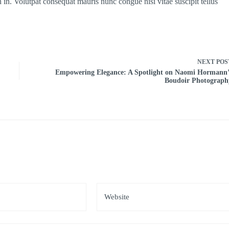
 in. Volutpat consequat mauris nunc congue nisi vitae suscipit tellus
NEXT
POS
Empowering Elegance: A Spotlight on Naomi Hormann’
Boudoir Photograph
*
Website