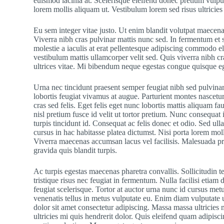
euismod lacinia at. Scelerisque eleifend donec pretium vulputa
lorem mollis aliquam ut. Vestibulum lorem sed risus ultricie
Eu sem integer vitae justo. Ut enim blandit volutpat maecena
Viverra nibh cras pulvinar mattis nunc sed. In fermentum et so
molestie a iaculis at erat pellentesque adipiscing commodo el
vestibulum mattis ullamcorper velit sed. Quis viverra nibh cr
ultrices vitae. Mi bibendum neque egestas congue quisque eg
Urna nec tincidunt praesent semper feugiat nibh sed pulvinar
lobortis feugiat vivamus at augue. Parturient montes nascetur
cras sed felis. Eget felis eget nunc lobortis mattis aliquam f
nisl pretium fusce id velit ut tortor pretium. Nunc consequat 
turpis tincidunt id. Consequat ac felis donec et odio. Sed ul
cursus in hac habitasse platea dictumst. Nisi porta lorem moll
Viverra maecenas accumsan lacus vel facilisis. Malesuada pr
gravida quis blandit turpis.
Ac turpis egestas maecenas pharetra convallis. Sollicitudin
tristique risus nec feugiat in fermentum. Nulla facilisi etiam 
feugiat scelerisque. Tortor at auctor urna nunc id cursus me
venenatis tellus in metus vulputate eu. Enim diam vulputate u
dolor sit amet consectetur adipiscing. Massa massa ultricies
ultricies mi quis hendrerit dolor. Quis eleifend quam adipisci