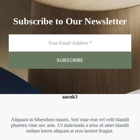
Subscribe to Our Newsletter
E
m
a
i
l
SUBSCRIBE
*
aacnk3
Aliquam in bibendum mauris. Sed vitae erat vel velit blandit
pharetra vitae nec ante. Ut malesuada a urna sit amet blandit
nullam lorem aliquam at eros laoreet feugiat.